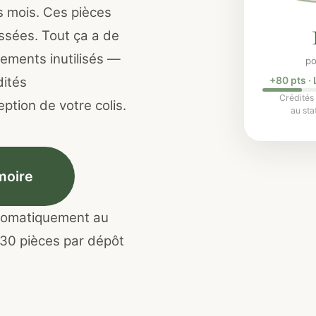
s mois. Ces pièces
ssées. Tout ça a de
tements inutilisés —
po
dités
+88 pts ·
Crédités
ption de votre colis.
au sta
moire
tomatiquement au
 30 pièces par dépôt