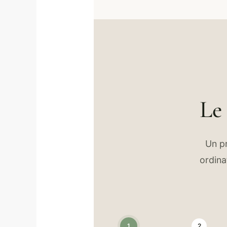
Le 
Un pr
ordina
1
2