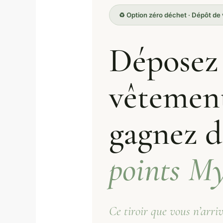
♻️ Option zéro déchet · Dépôt d
Déposez
vêtement
gagnez d
points M
Ce tiroir que vous n’arri