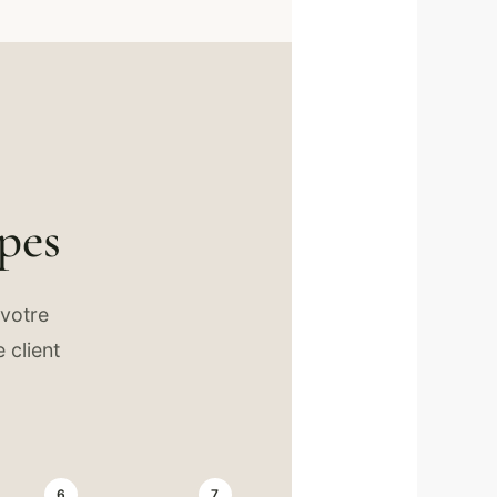
apes
 votre
 client
6
7