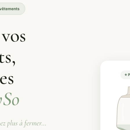
e vêtements
 vos
s,
es
⭐ 
ySo
vez plus à fermer…