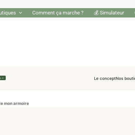
utiques
Comment ça marche ?
💰 Simulateur
Le concept
Nos bouti
3.0
de mon armoire