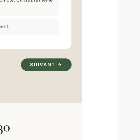
compte. Utilisez la même
ient.
SUIVANT →
30