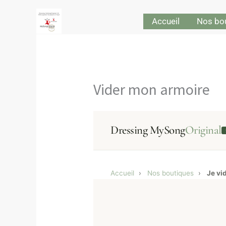
Aller
Accueil
Nos bo
au
contenu
Vider mon armoire
Dressing MySong
Original
Accueil
›
Nos boutiques
›
Je vi