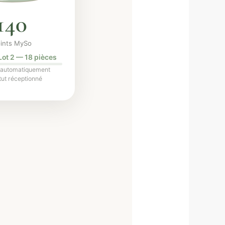
228
ints MySo
 Lot 3 — 25 pièces
 automatiquement
tut réceptionné