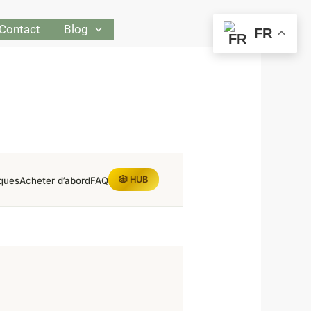
Contact
Blog
FR
🎲 HUB
ques
Acheter d’abord
FAQ