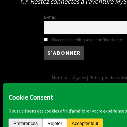
👉
Restez connectés à l’aventure My
E-mail
J'accepte la politique de confidentialité
Mentions légales
|
Politique de confi