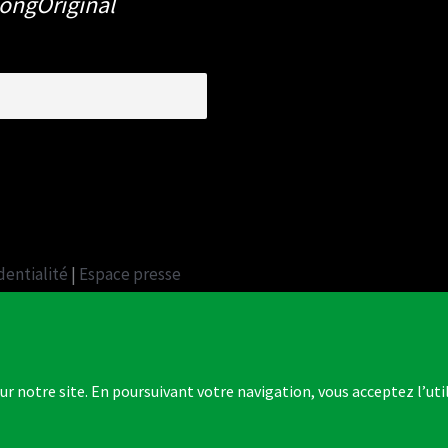
SongOriginal
dentialité
|
Espace presse